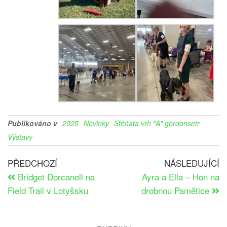
Publikováno v
2025
Novinky
Štěňata vrh "A" gordonsetr
Výstavy
PŘEDCHOZÍ
NÁSLEDUJÍCÍ
Bridget Dorcanell na
Ayra a Ella – Hon na
Field Trail v Lotyšsku
drobnou Pamětice