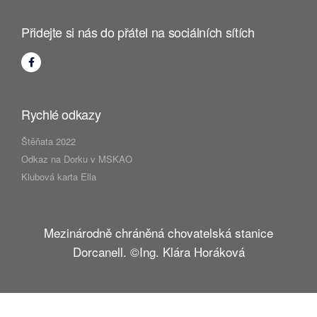
Přidejte si nás do přátel na sociálních sítích
Rychlé odkazy
Štěňata 2022
Odkaz na Dorku v MSKAO
Klubová karta Ella
Mezinárodně chráněná chovatelská stanice
Dorcanell. ©Ing. Klára Horáková