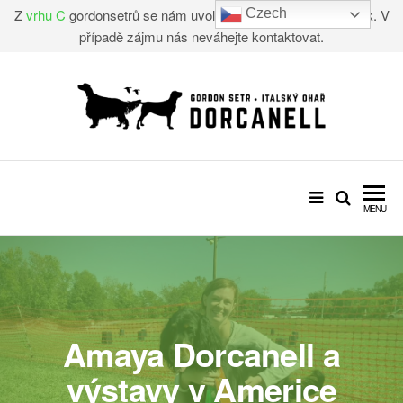
Z
vrhu C
gordonsetrů se nám uvolnil jeden úžasný chlapeček. V
Czech
případě zájmu nás neváhejte kontaktovat.
CHOVATELSKÁ STANICE –
Gordon setr, Italský ohař
DORCANELL
MENU
Amaya Dorcanell a
výstavy v Americe