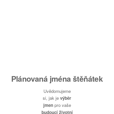
Narození štěňat:
Plánovaná jména štěňátek
Uvědomujeme
si, jak je
výběr
pro vaše
jmen
budoucí životní