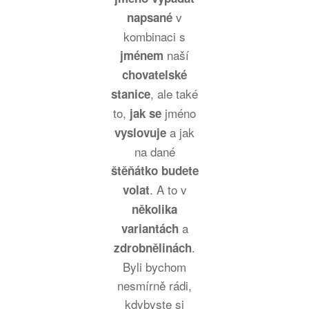
v
napsané
kombinaci s
naší
jménem
chovatelské
, ale také
stanice
to,
jméno
jak se
a jak
vyslovuje
na dané
štěňátko budete
. A to v
volat
několika
a
variantách
.
zdrobnělinách
Byli bychom
nesmírně rádi,
kdybyste si