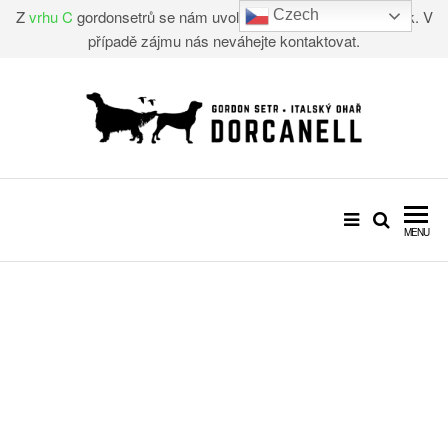
Z
vrhu C
gordonsetrů se nám uvolnil jeden úžasný chlapeček. V
Czech
případě zájmu nás neváhejte kontaktovat.
CHOVATELSKÁ STANICE –
Gordon setr, Italský ohař
DORCANELL
MENU
VRH "C"
GORDONSETR