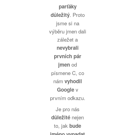
parťáky
. Proto
důležitý
jsme si na
výběru jmen dali
záležet a
nevybrali
prvních pár
od
jmen
písmene C, co
nám
vyhodil
v
Google
prvním odkazu.
Je pro nás
nejen
důležité
to, jak
bude
jméno vypadat