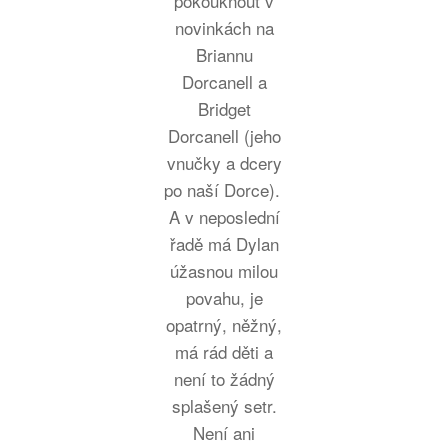
pokouknout v
novinkách na
Briannu
Dorcanell a
Bridget
Dorcanell (jeho
vnučky a dcery
po naší Dorce).
A v neposlední
řadě má Dylan
úžasnou milou
povahu, je
opatrný, něžný,
má rád děti a
není to žádný
splašený setr.
Není ani