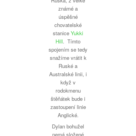
Ruska, z velké
známé a
úspěšné
chovatelské
stanice
Yukki
Hill
. Tímto
spojením se tedy
snažíme vrátit k
Ruské a
Australské linii, i
když v
rodokmenu
štěňátek bude i
zastoupení linie
Anglické.
Dylan bohužel
nemá složené