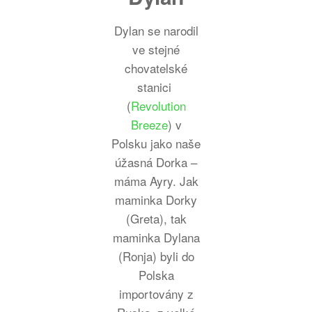
Dylan se narodil
ve stejné
chovatelské
stanici
(
Revolution
Breeze
) v
Polsku jako naše
úžasná Dorka –
máma Ayry. Jak
maminka Dorky
(Greta), tak
maminka Dylana
(Ronja) byli do
Polska
importovány z