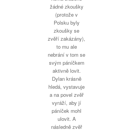
žádné zkoušky
(protože v
Polsku byly
zkoušky se
zvěří zakázány),
to mu ale
nebrání v tom se
svým páníčkem
aktivně lovit.
Dylan krásně
hledá, vystavuje
a na povel zvěř
vyráží, aby jí
páníček mohl
ulovit. A
následně zvěř