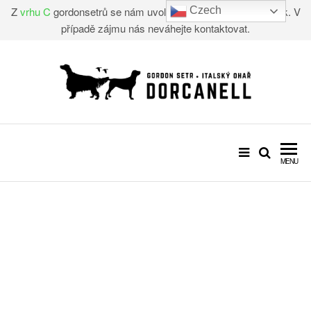
Z
vrhu C
gordonsetrů se nám uvolnil jeden úžasný chlapeček. V
Czech
případě zájmu nás neváhejte kontaktovat.
CHOVATELSKÁ STANICE –
Gordon setr, Italský ohař
DORCANELL
MENU
VRH "C"
GORDONSETR