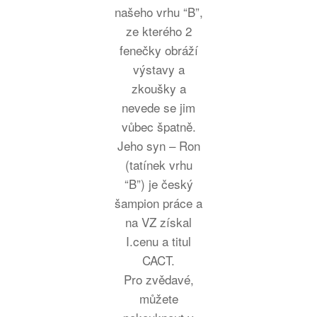
našeho vrhu “B”,
ze kterého 2
fenečky obráží
výstavy a
zkoušky a
nevede se jim
vůbec špatně.
Jeho syn – Ron
(tatínek vrhu
“B”) je český
šampion práce a
na VZ získal
I.cenu a titul
CACT.
Pro zvědavé,
můžete