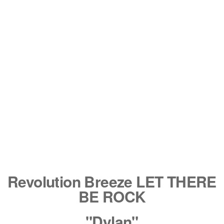
Revolution Breeze LET
THERE BE ROCK
“Dylan”
Revolution Breeze LET THERE
BE ROCK
"Dylan"